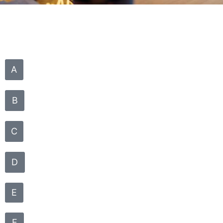
A
B
C
D
E
F