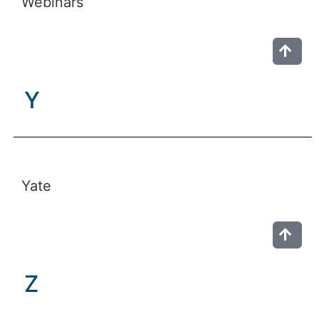
Webinars
Y
Yate
Z