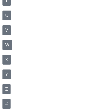
T
U
V
W
X
Y
Z
#