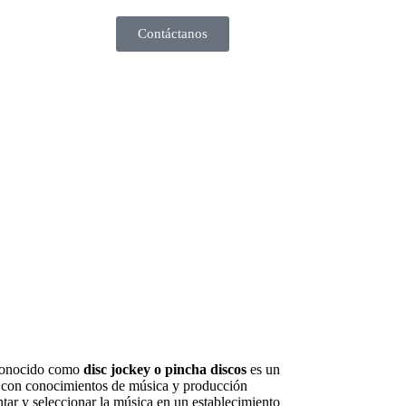
Contáctanos
conocido como
disc jockey o pincha discos
es un
a con conocimientos de música y producción
ar y seleccionar la música en un establecimiento