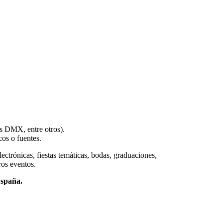
es DMX, entre otros).
scos o
fuentes
.
ctrónicas, fiestas temáticas, bodas, graduaciones,
ros eventos.
España.